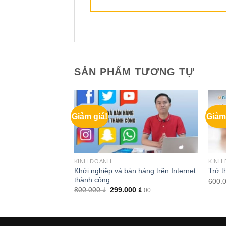
SẢN PHẨM TƯƠNG TỰ
Giảm giá!
Giảm
KINH DOANH
KINH
p kế hoạch – Chinh
Khởi nghiệp và bán hàng trên Internet
Trở t
thành công
600.
Giá
Giá
Giá
0.000
₫
800.000
₫
299.000
₫
00
00
hiện
gốc
hiện
tại
là:
tại
.000 ₫.
là:
800.000 ₫.
là:
1.000.000 ₫.
299.000 ₫.