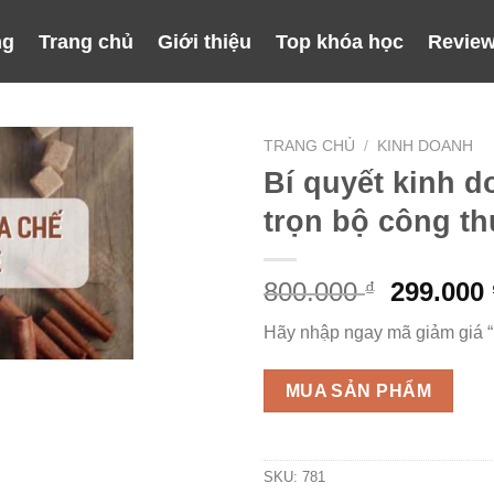
ng
Trang chủ
Giới thiệu
Top khóa học
Review
TRANG CHỦ
/
KINH DOANH
Bí quyết kinh 
trọn bộ công t
Giá
800.000
299.000
₫
gốc
Hãy nhập ngay mã giảm giá 
là:
800.000 
MUA SẢN PHẨM
SKU:
781