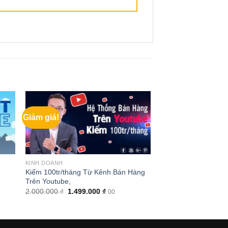
Giảm giá!
KINH DOANH
Kiếm 100tr/tháng Từ Kênh Bán Hàng
Trên Youtube,
Giá
Giá
2.000.000
₫
1.499.000
₫
00
gốc
hiện
là:
tại
2.000.000 ₫.
là:
1.499.000 ₫.