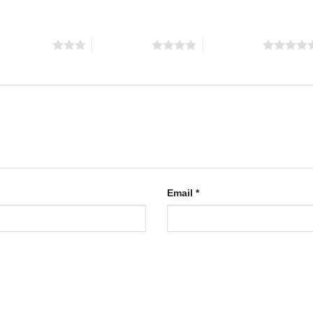
 trên 5 sao
4 trên 5 sao
5 trên 5 sao
Email
*