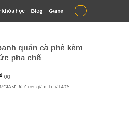
 khóa học
Blog
Game
doanh quán cà phê kèm
hức pha chế
Giá
₫
00
hiện
“MGIAM” để được giảm ít nhất 40%
tại
₫.
là:
299.000 ₫.