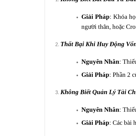
Giải Pháp
: Khóa họ
người thân, hoặc Cr
Thất Bại Khi Huy Động Vố
Nguyên Nhân
: Thiế
Giải Pháp
: Phần 2 c
Không Biết Quản Lý
Tài Ch
Nguyên Nhân
: Thiế
Giải Pháp
: Các bài 