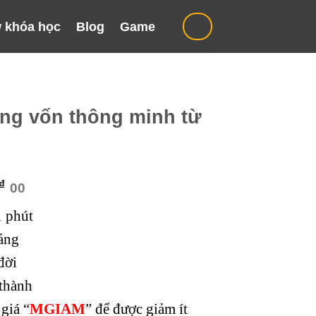
 khóa học
Blog
Game
ộng vốn thông minh từ
Giá
₫
00
hiện
1 phút
tại
₫.
là:
ảng
299.000 ₫.
đời
thành
giá “
MGIAM
” để được giảm ít