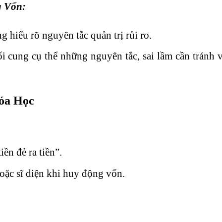
g Vốn
:
g hiểu rõ nguyên tắc quản trị rủi ro.
ối cung cụ thể những nguyên tắc, sai lầm cần tránh 
óa Học
iền đẻ ra tiền”.
hoặc sĩ diện khi huy động vốn.