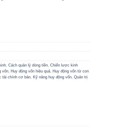
minh
,
Cách quản lý dòng tiền
,
Chiến lược kinh
g vốn
,
Huy động vốn hiệu quả
,
Huy động vốn từ con
c tài chính cơ bản
,
Kỹ năng huy động vốn
,
Quản trị