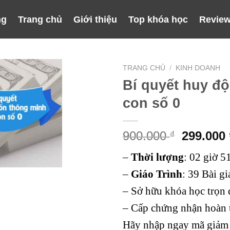
ng
Trang chủ
Giới thiệu
Top khóa học
Review
TRANG CHỦ
/
KINH DOANH
Bí quyết huy đ
con số 0
Giá
900.000
299.000
₫
gốc
–
Thời lượng
:
02 giờ 5
là:
900.000 
–
Giáo Trình
:
39 Bài gi
– Sở hữu khóa học trọn 
– Cấp chứng nhận hoàn 
Hãy nhập ngay mã giảm 