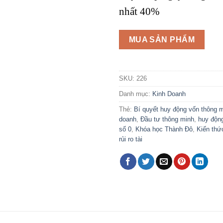
nhất 40%
MUA SẢN PHẨM
SKU:
226
Danh mục:
Kinh Doanh
Thẻ:
Bí quyết huy động vốn thông 
doanh
,
Đầu tư thông minh
,
huy độn
số 0
,
Khóa học Thành Đô
,
Kiến thứ
rủi ro tài