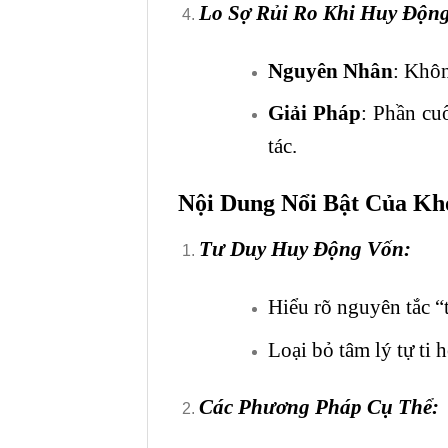
Lo Sợ Rủi Ro Khi Huy Độn
Nguyên Nhân
: Khôn
Giải Pháp
: Phần cu
tác.
Nội Dung Nổi Bật Của Kh
Tư Duy Huy Động Vốn
:
Hiểu rõ nguyên tắc “t
Loại bỏ tâm lý tự ti 
Các Phương Pháp Cụ Thể
: