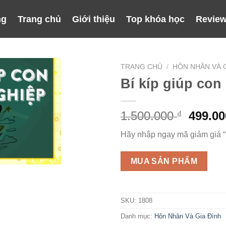
ng
Trang chủ
Giới thiệu
Top khóa học
Review
TRANG CHỦ
/
HÔN NHÂN VÀ G
Bí kíp giúp co
Giá
1.500.000
499.0
₫
gốc
Hãy nhập ngay mã giảm giá 
là:
1.500.
MUA SẢN PHẨM
SKU:
1808
Danh mục:
Hôn Nhân Và Gia Đình