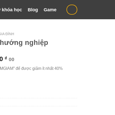
 khóa học
Blog
Game
IA ĐÌNH
n hướng nghiệp
Giá
00
₫
00
hiện
“MGIAM” để được giảm ít nhất 40%
tại
000 ₫.
là:
499.000 ₫.