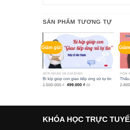
SẢN PHẨM TƯƠNG TỰ
Giảm giá!
Giảm
ÌNH
HÔN NHÂN VÀ GIA ĐÌNH
HÔN N
i dạy con thành tài
Bí kíp giúp con giao tiếp ứng xử tự tin
Thấu 
Giá
Giá
Giá
0
₫
1.500.000
₫
499.000
₫
2.80
00
00
hiện
gốc
hiện
tại
là:
tại
 ₫.
là:
1.500.000 ₫.
là:
299.000 ₫.
499.000 ₫.
KHÓA HỌC TRỰC TUY