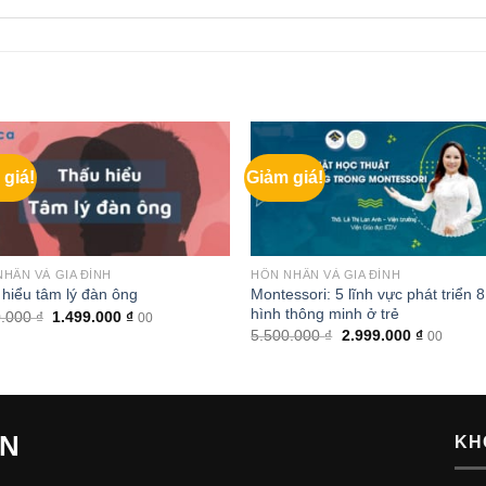
 giá!
Giảm giá!
HÂN VÀ GIA ĐÌNH
HÔN NHÂN VÀ GIA ĐÌNH
Montessori: 5 lĩnh vực phát triển 8
hiểu tâm lý đàn ông
hình thông minh ở trẻ
Giá
Giá
0.000
₫
1.499.000
₫
00
gốc
hiện
Giá
Giá
5.500.000
₫
2.999.000
₫
00
là:
tại
gốc
hiện
2.800.000 ₫.
là:
là:
tại
1.499.000 ₫.
5.500.000 ₫.
là:
2.999.000
ẾN
KH