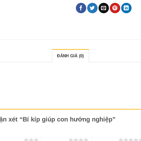
ĐÁNH GIÁ (0)
hận xét “Bí kíp giúp con hướng nghiệp”
 trên 5 sao
4 trên 5 sao
5 trên 5 sao