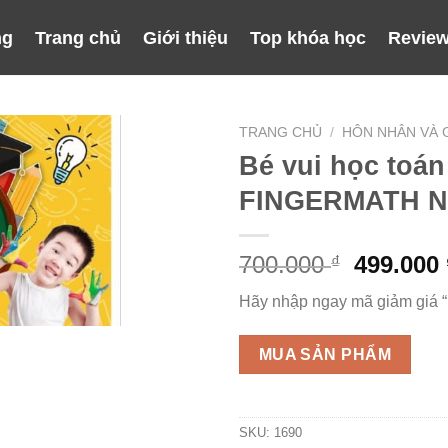
ng
Trang chủ
Giới thiệu
Top khóa học
Review
TRANG CHỦ
/
HÔN NHÂN VÀ G
Bé vui học toá
FINGERMATH N
Giá
700.000
499.000
₫
gốc
Hãy nhập ngay mã giảm giá 
là:
700.000 
MUA SẢN PHẨM
SKU:
1690