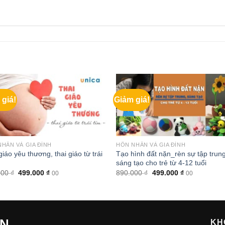
 giá!
Giảm giá!
HÂN VÀ GIA ĐÌNH
HÔN NHÂN VÀ GIA ĐÌNH
giáo yêu thương, thai giáo từ trái
Tạo hình đất nặn_rèn sự tập trung
sáng tạo cho trẻ từ 4-12 tuổi
Giá
Giá
Giá
Giá
000
₫
499.000
₫
890.000
₫
499.000
₫
00
00
gốc
hiện
gốc
hiện
là:
tại
là:
tại
900.000 ₫.
là:
890.000 ₫.
là:
499.000 ₫.
499.000 ₫.
ẾN
KH