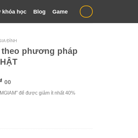
 khóa học
Blog
Game
IA ĐÌNH
n theo phương pháp
HẬT
Giá
₫
00
hiện
“MGIAM” để được giảm ít nhất 40%
tại
₫.
là:
499.000 ₫.