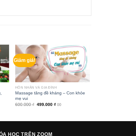
Giảm giá!
HÔN NHÂN VÀ GIA ĐÌNH
,
Massage tăng đề kháng – Con khỏe
mẹ vui
Giá
Giá
600.000
₫
499.000
₫
00
gốc
hiện
là:
tại
600.000 ₫.
là:
499.000 ₫.
ÓA HỌC TRÊN ZOOM