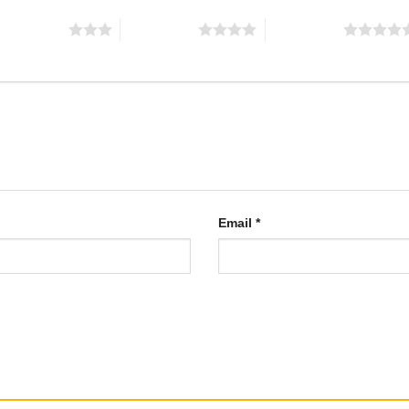
 trên 5 sao
4 trên 5 sao
5 trên 5 sao
Email
*