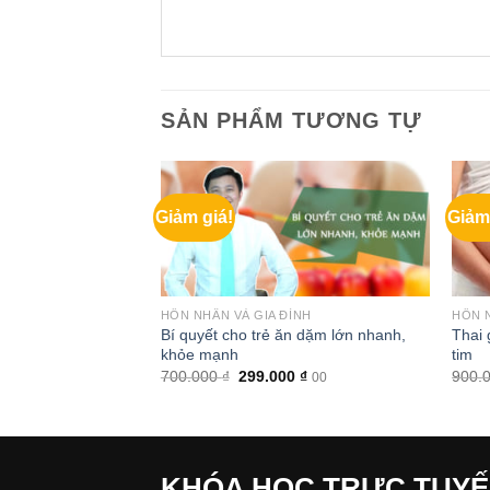
SẢN PHẨM TƯƠNG TỰ
Giảm giá!
Giảm
ÌNH
HÔN NHÂN VÀ GIA ĐÌNH
HÔN N
Bí quyết cho trẻ ăn dặm lớn nhanh,
Thai 
c trái tim nàng
khỏe mạnh
tim
Giá
0
₫
00
hiện
Giá
Giá
700.000
₫
299.000
₫
900.
00
tại
gốc
hiện
 ₫.
là:
là:
tại
299.000 ₫.
700.000 ₫.
là:
299.000 ₫.
KHÓA HỌC TRỰC TUY