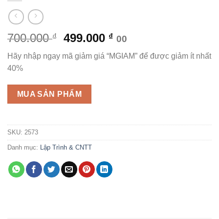
Giá
Giá
700.000
499.000
₫
₫
00
gốc
hiện
Hãy nhập ngay mã giảm giá “MGIAM” để được giảm ít nhất
là:
tại
40%
700.000 ₫.
là:
499.000 ₫.
MUA SẢN PHẨM
SKU:
2573
Danh mục:
Lập Trình & CNTT