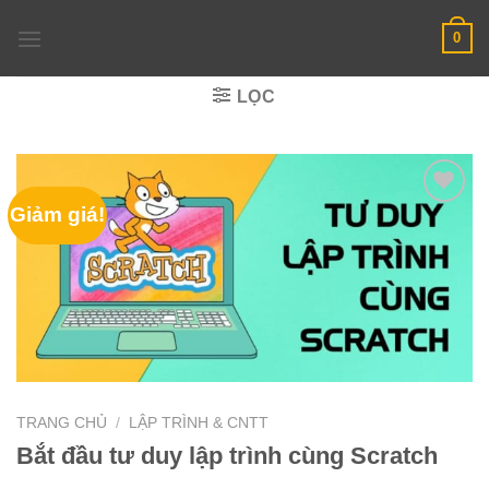
Skip
0
to
content
LỌC
Giảm giá!
TRANG CHỦ
/
LẬP TRÌNH & CNTT
Bắt đầu tư duy lập trình cùng Scratch