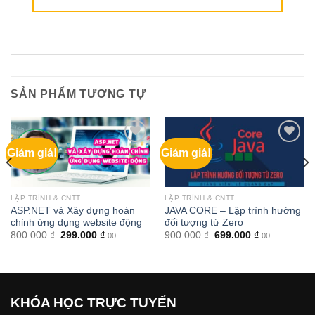
SẢN PHẨM TƯƠNG TỰ
Giảm giá!
Giảm giá!
LẬP TRÌNH & CNTT
LẬP TRÌNH & CNTT
ASP.NET và Xây dựng hoàn
JAVA CORE – Lập trình hướng
chỉnh ứng dụng website động
đối tượng từ Zero
Giá
Giá
Giá
Giá
800.000
₫
299.000
₫
900.000
₫
699.000
₫
00
00
gốc
hiện
gốc
hiện
là:
tại
là:
tại
800.000 ₫.
là:
900.000 ₫.
là:
299.000 ₫.
699.000 ₫.
KHÓA HỌC TRỰC TUYẾN