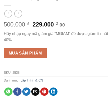
Giá
Giá
500.000
229.000
₫
₫
00
gốc
hiện
Hãy nhập ngay mã giảm giá “MGIAM” để được giảm ít nhất
là:
tại
40%
500.000 ₫.
là:
229.000 ₫.
MUA SẢN PHẨM
SKU:
2538
Danh mục:
Lập Trình & CNTT