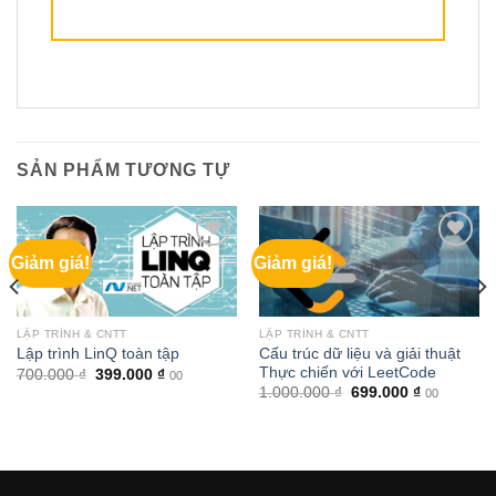
SẢN PHẨM TƯƠNG TỰ
Giảm giá!
Giảm giá!
LẬP TRÌNH & CNTT
LẬP TRÌNH & CNTT
Cấu trúc dữ liệu và giải thuật
Lập trình LinQ toàn tập
Thực chiến với LeetCode
Giá
Giá
700.000
₫
399.000
₫
00
gốc
hiện
Giá
Giá
1.000.000
₫
699.000
₫
00
là:
tại
gốc
hiện
700.000 ₫.
là:
là:
tại
399.000 ₫.
1.000.000 ₫.
là:
699.000 ₫.