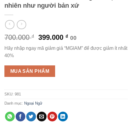
nhiên như người bản xứ
Giá
Giá
700.000
399.000
₫
₫
00
gốc
hiện
Hãy nhập ngay mã giảm giá “MGIAM” để được giảm ít nhất
là:
tại
40%
700.000 ₫.
là:
399.000 ₫.
MUA SẢN PHẨM
SKU:
981
Danh mục:
Ngoại Ngữ