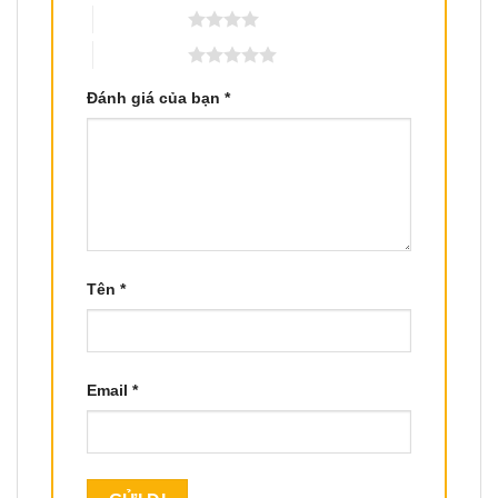
4 trên 5 sao
5 trên 5 sao
Đánh giá của bạn
*
Tên
*
Email
*