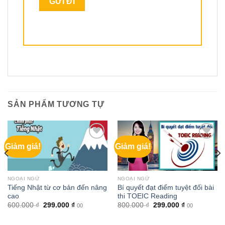
SẢN PHẨM TƯƠNG TỰ
Giảm giá!
Giảm giá!
NGOẠI NGỮ
NGOẠI NGỮ
Tiếng Nhật từ cơ bản đến nâng
Bí quyết đạt điểm tuyệt đối bài
cao
thi TOEIC Reading
Giá
Giá
Giá
Giá
600.000
₫
299.000
₫
800.000
₫
299.000
₫
00
00
gốc
hiện
gốc
hiện
là:
tại
là:
tại
600.000 ₫.
là:
800.000 ₫.
là: