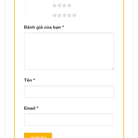
4 trên 5 sao
5 trên 5 sao
Đánh giá của bạn
*
Tên
*
Email
*