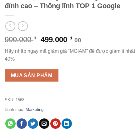
đỉnh cao – Thống lĩnh TOP 1 Google
Giá
Giá
900.000
499.000
₫
₫
00
gốc
hiện
Hãy nhập ngay mã giảm giá “MGIAM” để được giảm ít nhất
là:
tại
40%
900.000 ₫.
là:
499.000 ₫.
MUA SẢN PHẨM
SKU:
1568
Danh mục:
Marketing