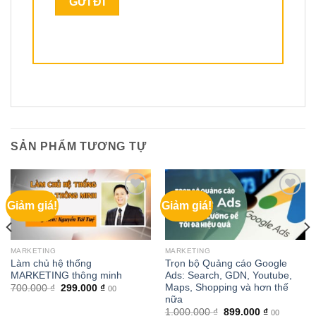
SẢN PHẨM TƯƠNG TỰ
Giảm giá!
Giảm giá!
MARKETING
MARKETING
Làm chủ hệ thống
Trọn bộ Quảng cáo Google
MARKETING thông minh
Ads: Search, GDN, Youtube,
Maps, Shopping và hơn thế
Giá
Giá
700.000
₫
299.000
₫
00
gốc
hiện
nữa
là:
tại
Giá
Giá
1.000.000
₫
899.000
₫
00
700.000 ₫.
là: