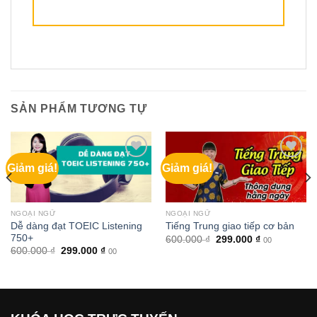
SẢN PHẨM TƯƠNG TỰ
Giảm giá!
Giảm giá!
NGOẠI NGỮ
NGOẠI NGỮ
Dễ dàng đạt TOEIC Listening
Tiếng Trung giao tiếp cơ bản
750+
Giá
Giá
600.000
₫
299.000
₫
00
gốc
hiện
Giá
Giá
600.000
₫
299.000
₫
00
là:
tại
gốc
hiện
600.000 ₫.
là:
là:
tại
299.000 ₫.
600.000 ₫.
là:
299.000 ₫.