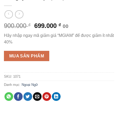
Giá
Giá
900.000
699.000
₫
₫
00
gốc
hiện
Hãy nhập ngay mã giảm giá “MGIAM” để được giảm ít nhất
là:
tại
40%
900.000 ₫.
là:
699.000 ₫.
MUA SẢN PHẨM
SKU:
1071
Danh mục:
Ngoại Ngữ