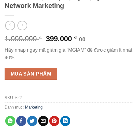
Network Marketing
Giá
Giá
1.000.000
399.000
₫
₫
00
gốc
hiện
Hãy nhập ngay mã giảm giá “MGIAM” để được giảm ít nhất
là:
tại
40%
1.000.000 ₫.
là:
399.000 ₫.
MUA SẢN PHẨM
SKU:
622
Danh mục:
Marketing