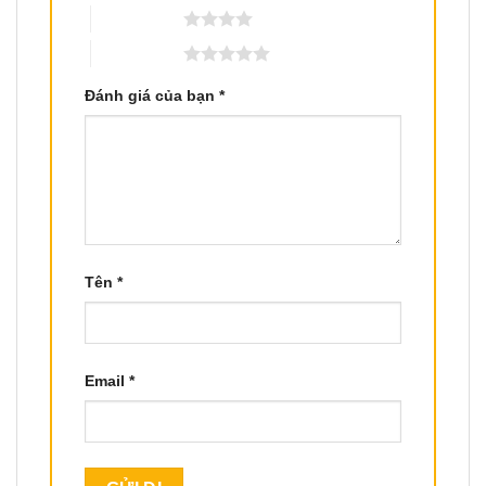
4 trên 5 sao
5 trên 5 sao
Đánh giá của bạn
*
Tên
*
Email
*