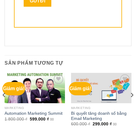
SẢN PHẨM TƯƠNG TỰ
Giảm giá!
Giảm giá!
MARKETING
MARKETING
Bí quyết tăng doanh số bằng
Automation Marketing Summit
Email Marketing
Giá
Giá
1.800.000
₫
599.000
₫
00
gốc
hiện
Giá
Giá
600.000
₫
299.000
₫
00
là:
tại
gốc
hiện
1.800.000 ₫.
là:
là:
tại
599.000 ₫.
600.000 ₫.
là: