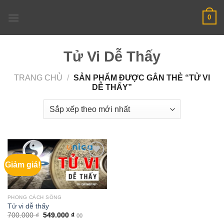
Skip
0
to
content
Tử Vi Dễ Thấy
TRANG CHỦ
/
SẢN PHẨM ĐƯỢC GẮN THẺ “TỬ VI
DỄ THẤY”
Giảm giá!
PHONG CÁCH SỐNG
Tử vi dễ thấy
Giá
Giá
700.000
₫
549.000
₫
00
gốc
hiện