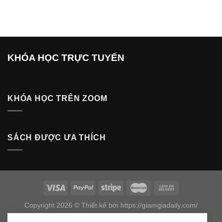
là:
tại
700.000 ₫.
là:
549.000 ₫.
KHÓA HỌC TRỰC TUYẾN
KHÓA HỌC TRÊN ZOOM
SÁCH ĐƯỢC ƯA THÍCH
Copyright 2026 © Thiết kế bởi https://giamgiadaily.com/