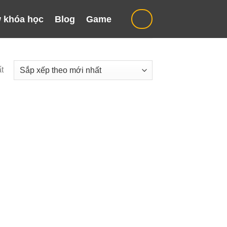
 khóa học
Blog
Game
t