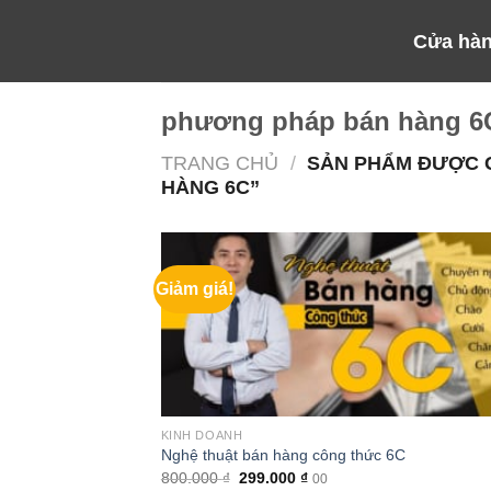
Skip
Cửa hà
to
content
phương pháp bán hàng 6
TRANG CHỦ
/
SẢN PHẨM ĐƯỢC 
HÀNG 6C”
Giảm giá!
KINH DOANH
Nghệ thuật bán hàng công thức 6C
Giá
Giá
800.000
₫
299.000
₫
00