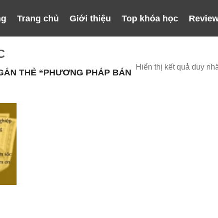
ng
Trang chủ
Giới thiệu
Top khóa học
Review
C
Hiển thị kết quả duy nhấ
GẮN THẺ “PHƯƠNG PHÁP BÁN