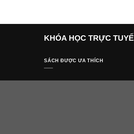
gốc
hiện
là:
tại
800.000 ₫.
là:
299.000 ₫.
KHÓA HỌC TRỰC TUY
SÁCH ĐƯỢC ƯA THÍCH