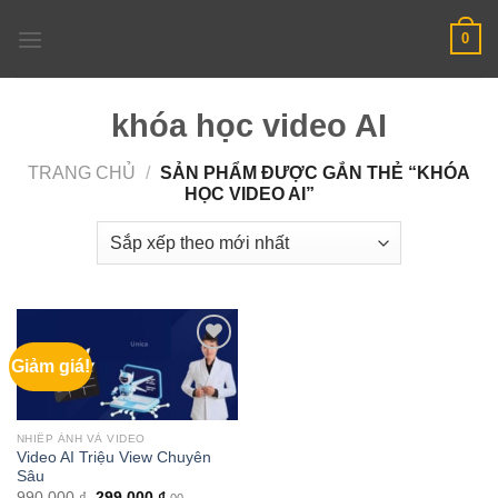
Skip
0
to
content
khóa học video AI
TRANG CHỦ
/
SẢN PHẨM ĐƯỢC GẮN THẺ “KHÓA
HỌC VIDEO AI”
Giảm giá!
NHIẾP ẢNH VÀ VIDEO
Video AI Triệu View Chuyên
Sâu
Giá
Giá
990.000
₫
299.000
₫
00