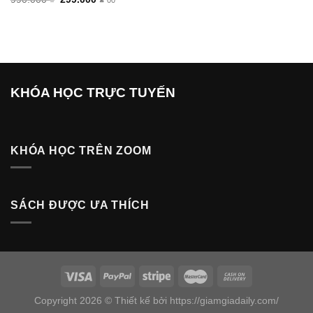
gốc
hiện
là:
tại
990.000 ₫.
là:
299.000 ₫.
KHÓA HỌC TRỰC TUYẾN
KHÓA HỌC TRÊN ZOOM
SÁCH ĐƯỢC ƯA THÍCH
Copyright 2026 © Thiết kế bởi https://giamgiadaily.com/