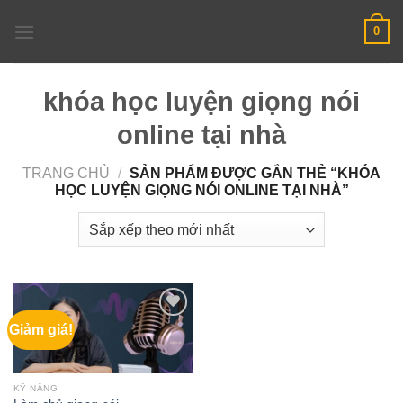
Skip
0
to
content
khóa học luyện giọng nói
online tại nhà
TRANG CHỦ
/
SẢN PHẨM ĐƯỢC GẮN THẺ “KHÓA
HỌC LUYỆN GIỌNG NÓI ONLINE TẠI NHÀ”
Giảm giá!
KỸ NĂNG