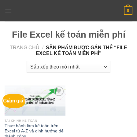
Skip
0
to
content
File Excel kế toán miễn phí
TRANG CHỦ
/
SẢN PHẨM ĐƯỢC GẮN THẺ “FILE
EXCEL KẾ TOÁN MIỄN PHÍ”
Giảm giá!
TÀI CHÍNH KẾ TOÁN
Thực hành làm kế toán trên
Excel từ A-Z và định hướng để
thành công