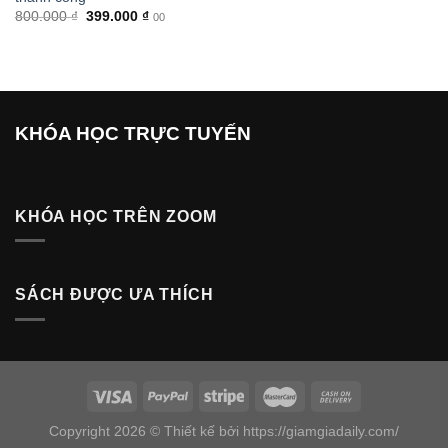
Giá
Giá
800.000
₫
399.000
₫
00
gốc
hiện
là:
tại
800.000 ₫.
là:
399.000 ₫.
KHÓA HỌC TRỰC TUYẾN
KHÓA HỌC TRÊN ZOOM
SÁCH ĐƯỢC ƯA THÍCH
Copyright 2026 © Thiết kế bởi https://giamgiadaily.com/